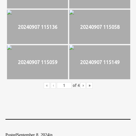
20240907 115136
20240907 115058
20240907 115059
20240907 115149
«
‹
of
4
›
»
Posted
September 8, 2024
in