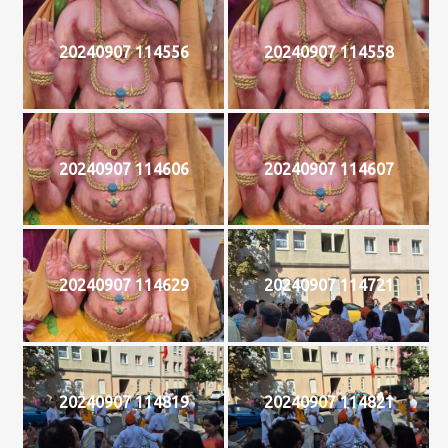
20240907 114556
20240907 114558
20240907 114606
20240907 114607
20240907 114629
20240907 114721
20240907 114819
20240907 114821