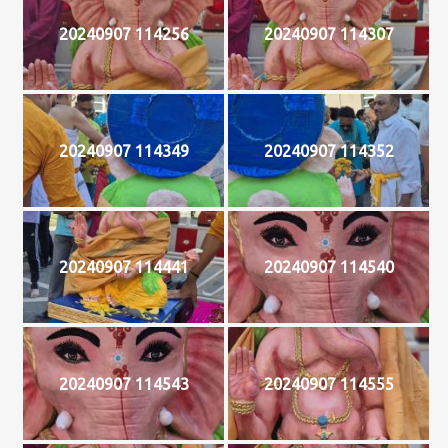
20240907 114256
20240907 114307
20240907 114349
20240907 114352
20240907 114441
20240907 114540
20240907 114543
20240907 114555