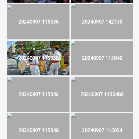
20240907 115036
20240907 142735
20240907 115038
20240907 115042
20240907 115046
20240907 1150480
20240907 115048
20240907 115054